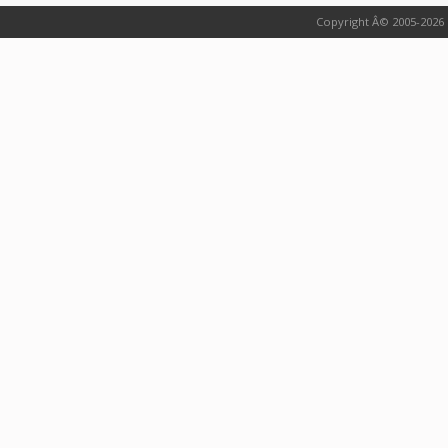
Copyright Â© 2005-2026 o