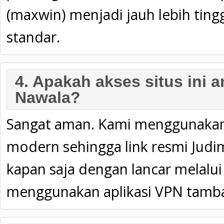
(maxwin) menjadi jauh lebih ting
standar.
4. Apakah akses situs ini 
Nawala?
Sangat aman. Kami menggunakan 
modern sehingga link resmi Judim
kapan saja dengan lancar melalu
menggunakan aplikasi VPN tamb