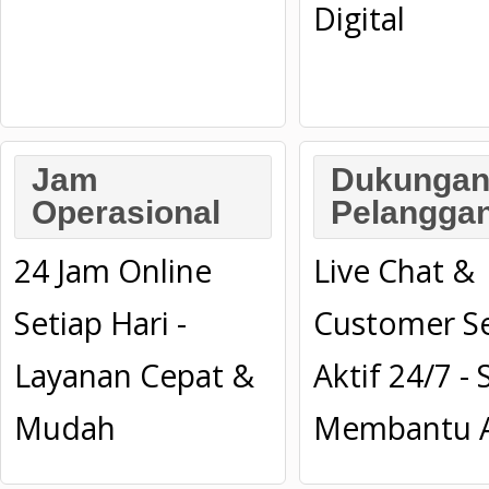
Digital
Jam
Dukunga
Operasional
Pelangga
24 Jam Online
Live Chat &
Setiap Hari -
Customer Se
Layanan Cepat &
Aktif 24/7 - 
Mudah
Membantu 