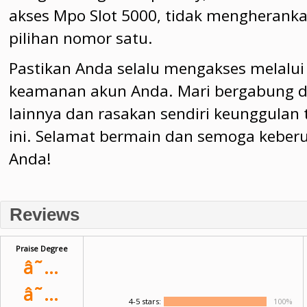
akses Mpo Slot 5000, tidak mengherankan
pilihan nomor satu.
Pastikan Anda selalu mengakses melalui
keamanan akun Anda. Mari bergabung 
lainnya dan rasakan sendiri keunggulan
ini. Selamat bermain dan semoga keber
Anda!
Reviews
Praise Degree
â˜…
â˜…
4-5 stars:
100%