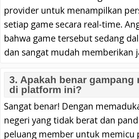
provider untuk menampilkan pe
setiap game secara real-time. 
bahwa game tersebut sedang dal
dan sangat mudah memberikan j
3. Apakah benar gampang 
di platform ini?
Sangat benar! Dengan memadukan 
negeri yang tidak berat dan pand
peluang member untuk memicu p