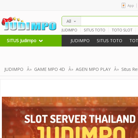
App
All
JUDIMPO
SITUS TOTO
TOTO SLOT
SLOT 4D
TOTO
SITUS SLOT
SIT
SITUS TOTO SLOT
LINK SITUS TOTO
SITUS Judimpo
JUDIMPO
SITUS TOTO
TOT
LINK SITUS TOTO
JUDIMPO
Â»
GAME MPO 4D
Â»
AGEN MPO PLAY
Â»
Situs R